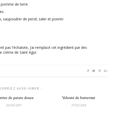
e pomme de terre.
es.
, saupoudrer de persil, saler et poivrer.
t pas l'échalote, j’ai remplacé cet ingrédient par des
de crème de Saint Agur.
OURRIEZ AUSSI AIMER :
ettes de patate douce
Velouté de butternut
03/04/2019
19/03/2018