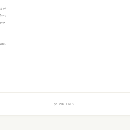
,
l et
dans
teur
ire.
PINTEREST