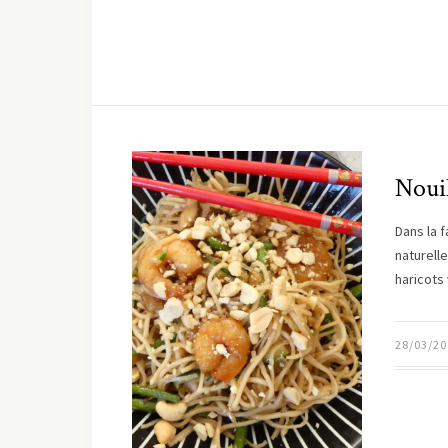
Nouil
Dans la f
naturell
haricots
28/03/20