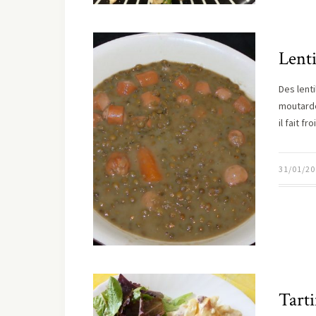
Lenti
Des lent
moutarde 
il fait fr
31/01/20
Tarti