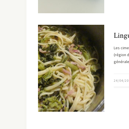
Ling
Les cime
(région d
général
24/04/20