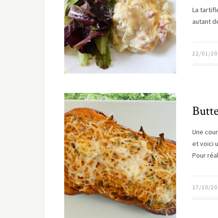
La tartif
autant d
22/01/20
Butte
Une cour
et voici 
Pour réa
17/10/20