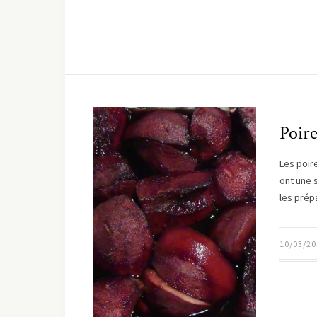
Poire
Les poire
ont une 
les prép
10/03/20