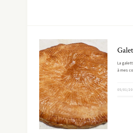
Galet
La galet
à mes col
05/01/20