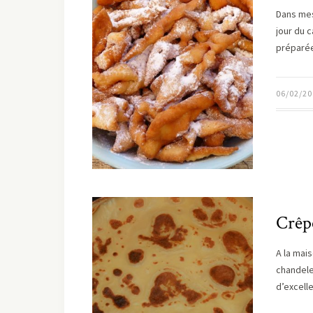
Dans mes
jour du 
préparé
06/02/20
Crêp
A la mais
chandele
d’excell