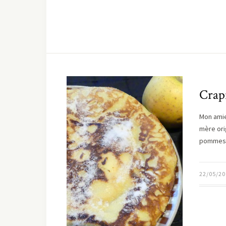
Crap
Mon amie
mère ori
pommes. 
22/05/20