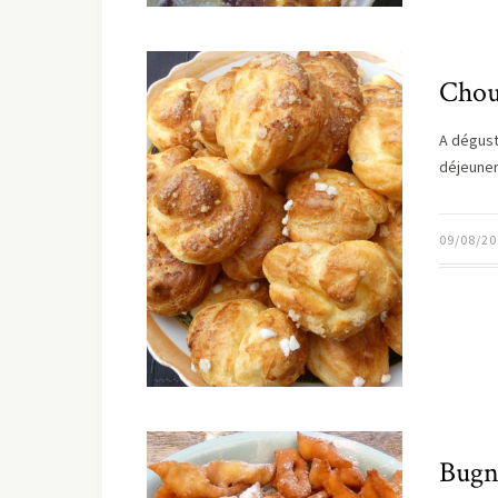
Chou
A dégust
déjeuner
09/08/20
Bugn