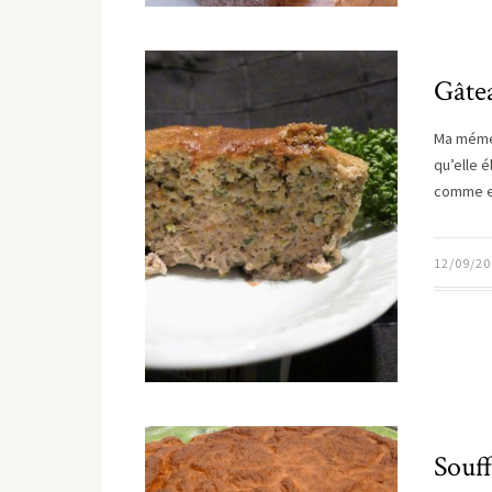
Gâtea
Ma mémé 
qu’elle é
comme el
12/09/20
Souf