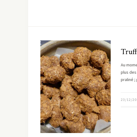
Truff
Au momen
plus des 
praliné 
23/12/20