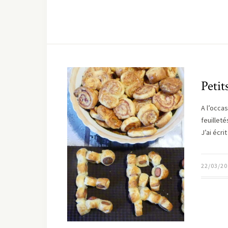
Petit
A l’occas
feuillet
J’ai écri
22/03/20