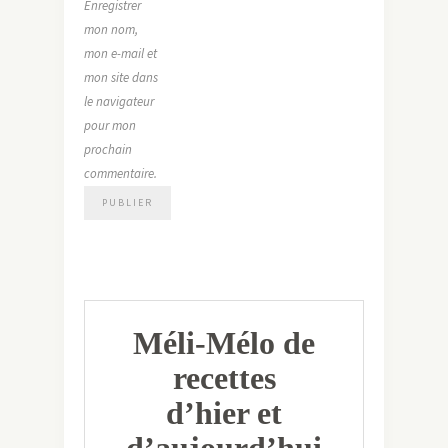
Enregistrer
mon nom,
mon e-mail et
mon site dans
le navigateur
pour mon
prochain
commentaire.
Méli-Mélo de
recettes
d’hier et
d’aujourd’hui