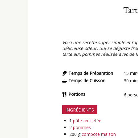
Tar
Voici une recette super simple et r
délicieuse odeur, qui se déguste froi
tarte aux pommes réalisée avec de 
Temps de Préparation
15
min
Temps de Cuisson
30
min
Portions
6
pers
INGRÉDIENTS
1
pâte feuilletée
2
pommes
200
g
compote maison