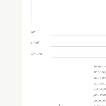
Nom
*
E-mail
*
Site web
Enregistre
mon nom
mon e-mai
mon site 
le naviga
pour mon
prochain