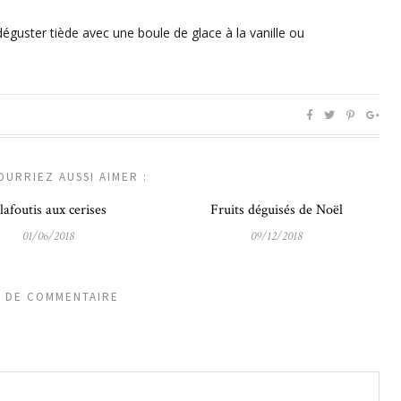
éguster tiède avec une boule de glace à la vanille ou
OURRIEZ AUSSI AIMER :
lafoutis aux cerises
Fruits déguisés de Noël
01/06/2018
09/12/2018
S DE COMMENTAIRE