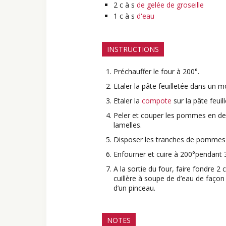
2
c à s
de gelée de groseille
1
c à s
d'eau
INSTRUCTIONS
Préchauffer le four à 200°.
Etaler la pâte feuilletée dans un m
Etaler la
compote
sur la pâte feuill
Peler et couper les pommes en deu
lamelles.
Disposer les tranches de pommes 
Enfourner et cuire à 200°pendant 
A la sortie du four, faire fondre 2 
cuillère à soupe de d’eau de façon à
d’un pinceau.
NOTES