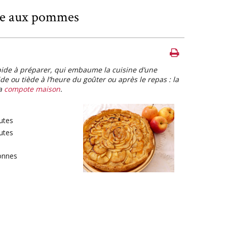
te aux pommes
apide à préparer, qui embaume la cuisine d’une
de ou tiède à l’heure du goûter ou après le repas : la
la
compote maison
.
utes
utes
onnes