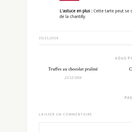
L'astuce en plus :
Cette tarte peut se d
de la chantilly.
25/11/2018
VOUS P
Truffes au chocolat praliné
C
23/12/2018
PA
LAISSER UN COMMENTAIRE