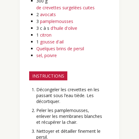
300
g
de crevettes surgelées cuites
2
avocats
3
pamplemousses
3
c à s
d'huile d'olive
1
citron
1
gousse d'ail
Quelques brins de persil
sel, poivre
INSTRUCTIONS
Décongeler les crevettes en les
passant sous l’eau tiède. Les
décortiquer.
Peler les pamplemousses,
enlever les membranes blanches
et récupérer la chair.
Nettoyer et détailler finement le
persil.