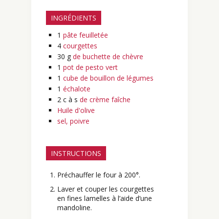
INGRÉDIENTS
1
pâte feuilletée
4
courgettes
30
g
de buchette de chèvre
1
pot de pesto vert
1
cube de bouillon de légumes
1
échalote
2
c à s
de crème faîche
Huile d'olive
sel, poivre
INSTRUCTIONS
Préchauffer le four à 200°.
Laver et couper les courgettes
en fines lamelles à l’aide d’une
mandoline.