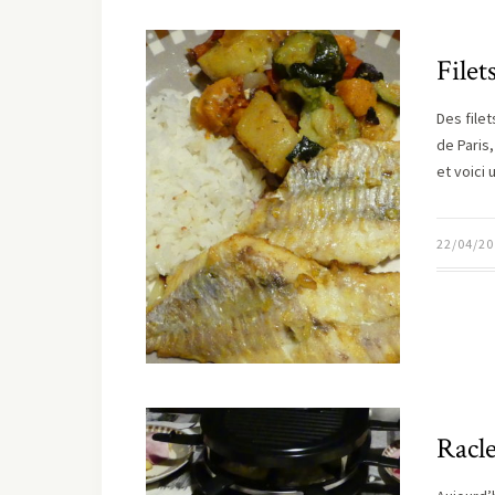
Filet
Des file
de Paris
et voici
22/04/20
Racle