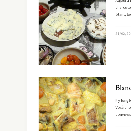
Aujourd’h
charcute
étant, b
21/02/20
Blanq
Il y lon
Voilà cho
convive