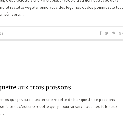
ui, c’est raclette à choix multiples : raclette traditionnelle avec de la
rie et raclette végétarienne avec des légumes et des pommes, le tout
ien sûr, servi…
19
uette aux trois poissons
gtemps que je voulais tester une recette de blanquette de poissons.
se faite et c’est une recette que je pourrai servir pour les fêtes aux
s…