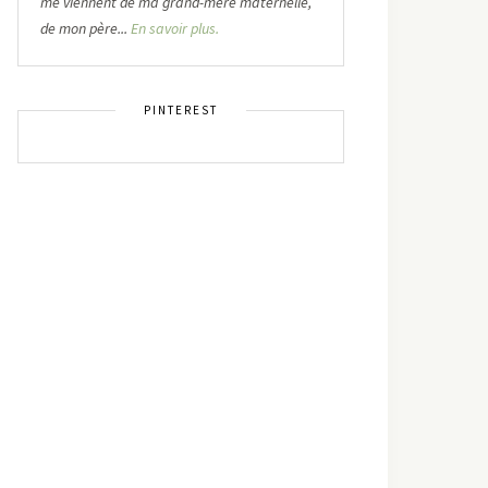
me viennent de ma grand-mère maternelle,
de mon père...
En savoir plus.
PINTEREST