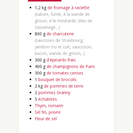
1,2
kg
de fromage à raclette
(nature, fumé, à la viande de
grison, à la moutarde, bleu de
Sassenage,..)
800
g
de charcuterie
(saucisses de Strasbourg,
jambon cru et cuit, saucisson,
bacon, viande de grison,..)
300
g
d'épinards frais
400
g
de champignons de Paris
300
g
de tomates cerises
1
bouquet de brocolis
2
kg
de pommes de terre
2
pommes Granny
5
échalotes
Thym, romarin
Sel fin, poivre
Fleur de sel