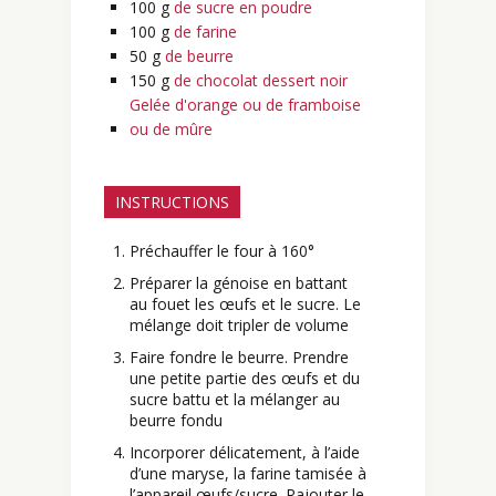
100
g
de sucre en poudre
100
g
de farine
50
g
de beurre
150
g
de chocolat dessert noir
Gelée d'orange ou de framboise
ou de mûre
INSTRUCTIONS
Préchauffer le four à 160°
Préparer la génoise en battant
au fouet les œufs et le sucre. Le
mélange doit tripler de volume
Faire fondre le beurre. Prendre
une petite partie des œufs et du
sucre battu et la mélanger au
beurre fondu
Incorporer délicatement, à l’aide
d’une maryse, la farine tamisée à
l’appareil œufs/sucre. Rajouter le