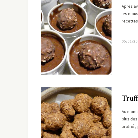
Après av
les mous
recette
05/01/20
Truff
Au momen
plus des 
praliné 