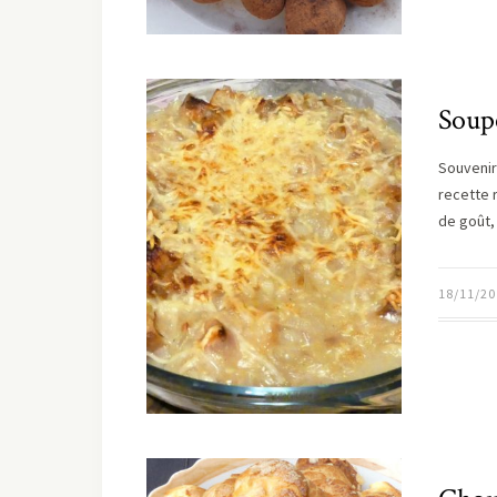
Soupe
Souvenir
recette 
de goût,
18/11/20