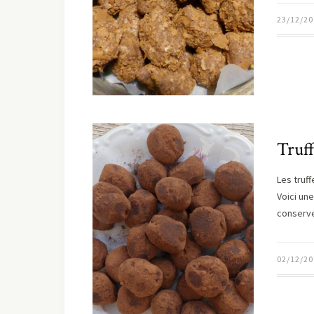
23/12/20
Truff
Les truf
Voici un
conserv
02/12/20