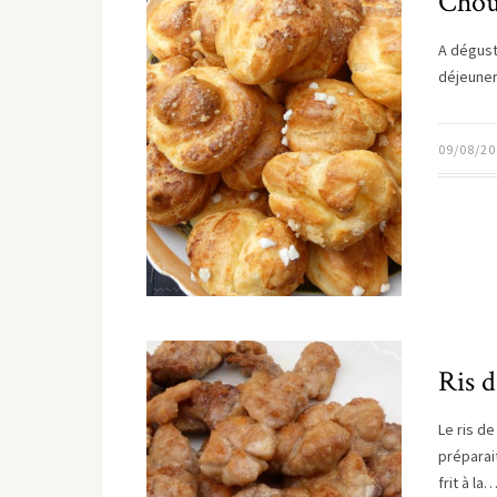
Chou
A dégust
déjeuner
09/08/20
Ris d
Le ris d
préparait
frit à la