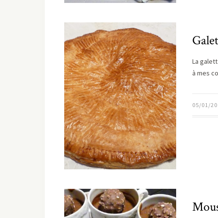
Galet
La galet
à mes col
05/01/20
Mouss