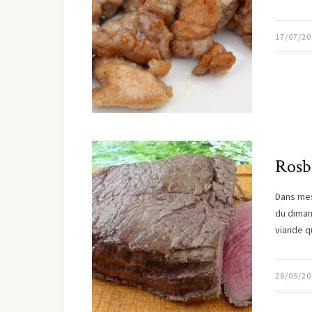
17/07/20
Rosb
Dans mes 
du diman
viande q
26/05/20