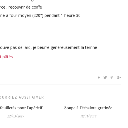
rce ; recouvrir de coiffe
-marie à four moyen (220°) pendant 1 heure 30
rouve pas de lard, je beurre généreusement la terrine
et pâtés
OURRIEZ AUSSI AIMER :
feuilletés pour l’apéritif
Soupe à l’échalote gratinée
22/03/2019
18/11/2018