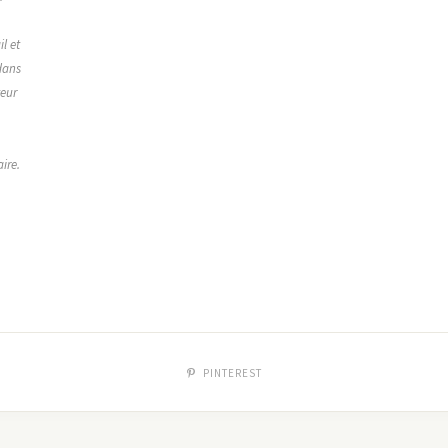
,
l et
dans
teur
ire.
PINTEREST