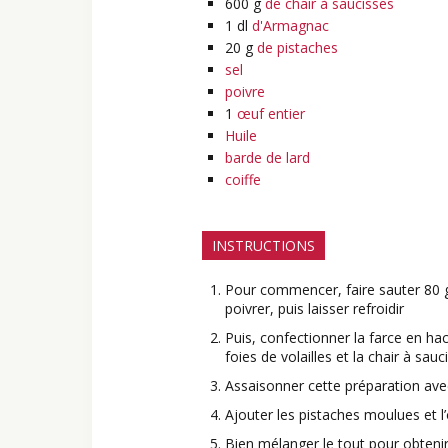
600
g
de chair à saucisses
1
dl
d'Armagnac
20
g
de pistaches
sel
poivre
1
œuf entier
Huile
barde de lard
coiffe
INSTRUCTIONS
Pour commencer, faire sauter 80 g d
poivrer, puis laisser refroidir
Puis, confectionner la farce en hach
foies de volailles et la chair à sauc
Assaisonner cette préparation avec 
Ajouter les pistaches moulues et l
Bien mélanger le tout pour obten