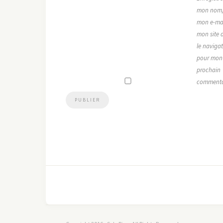
mon nom
mon e-mai
mon site 
le naviga
pour mon
prochain
commenta