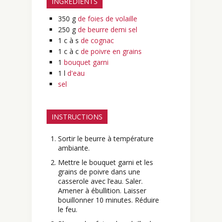
INGRÉDIENTS
350
g
de foies de volaille
250
g
de beurre demi sel
1
c à s
de cognac
1
c à c
de poivre en grains
1
bouquet garni
1
l
d'eau
sel
INSTRUCTIONS
Sortir le beurre à température
ambiante.
Mettre le bouquet garni et les
grains de poivre dans une
casserole avec l’eau. Saler.
Amener à ébullition. Laisser
bouillonner 10 minutes. Réduire
le feu.