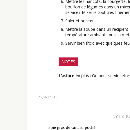
Mettre les haricots, la courgette, l
bouillon de légumes dans un mixer
service). Mixer le tout très finemen
Saler et poivrer.
Mettre la soupe dans un récipient a
température ambiante puis la mett
Servir bien froid avec quelques feu
NOTES
L'astuce en plus :
On peut servir cette
29/07/2019
VOUS P
Foie gras de canard poché