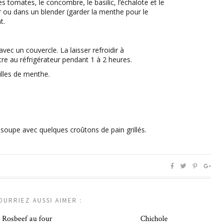
es tomates, le concombre, le basilic, l’échalote et le
 ou dans un blender (garder la menthe pour le
t.
vec un couvercle. La laisser refroidir à
re au réfrigérateur pendant 1 à 2 heures.
illes de menthe.
 soupe avec quelques croûtons de pain grillés.
OURRIEZ AUSSI AIMER :
Rosbeef au four
Chichole