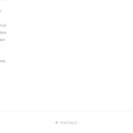
r
,
l et
dans
teur
ire.
PINTEREST