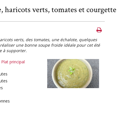
 haricots verts, tomates et courgette
ricots verts, des tomates, une échalote, quelques
réaliser une bonne soupe froide idéale pour cet été
le à supporter.
,
Plat principal
utes
utes
es
onnes