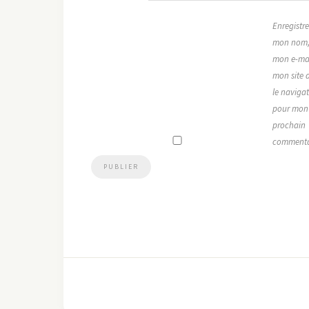
Enregistre
mon nom
mon e-mai
mon site 
le naviga
pour mon
prochain
commenta