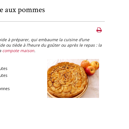
te aux pommes
apide à préparer, qui embaume la cuisine d’une
de ou tiède à l’heure du goûter ou après le repas : la
la
compote maison
.
utes
utes
onnes