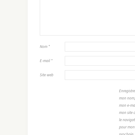
Nom
*
E-mail
*
Site web
Enregistre
mon nom
mon e-mai
mon site 
le naviga
pour mon
prochain