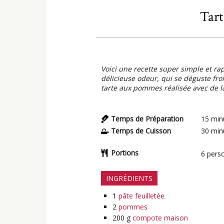
Tar
Voici une recette super simple et r
délicieuse odeur, qui se déguste froi
tarte aux pommes réalisée avec de 
Temps de Préparation
15
min
Temps de Cuisson
30
min
Portions
6
pers
INGRÉDIENTS
1
pâte feuilletée
2
pommes
200
g
compote maison