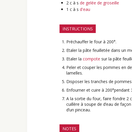
2
c à s
de gelée de groseille
1
c à s
d'eau
INSTRUCTIONS
Préchauffer le four à 200°.
Etaler la pâte feuilletée dans un m
Etaler la
compote
sur la pâte feuill
Peler et couper les pommes en deu
lamelles.
Disposer les tranches de pommes 
Enfourner et cuire à 200°pendant 
A la sortie du four, faire fondre 2 
cuillère à soupe de d’eau de façon à
d’un pinceau.
NOTES