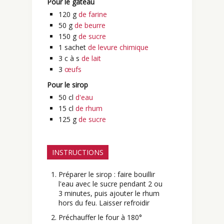
Pour le gâteau
120
g
de farine
50
g
de beurre
150
g
de sucre
1
sachet
de levure chimique
3
c à s
de lait
3
œufs
Pour le sirop
50
cl
d'eau
15
cl
de rhum
125
g
de sucre
INSTRUCTIONS
Préparer le sirop : faire bouillir
l'eau avec le sucre pendant 2 ou
3 minutes, puis ajouter le rhum
hors du feu. Laisser refroidir
Préchauffer le four à 180°