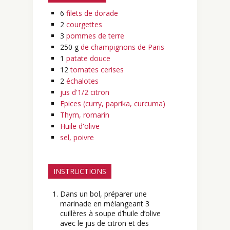
6
filets de dorade
2
courgettes
3
pommes de terre
250
g
de champignons de Paris
1
patate douce
12
tomates cerises
2
échalotes
jus d'1/2 citron
Epices (curry, paprika, curcuma)
Thym, romarin
Huile d'olive
sel, poivre
INSTRUCTIONS
Dans un bol, préparer une
marinade en mélangeant 3
cuillères à soupe d’huile d’olive
avec le jus de citron et des