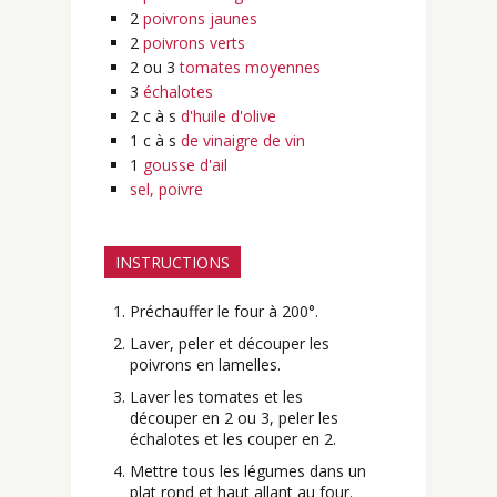
2
poivrons jaunes
2
poivrons verts
2 ou 3
tomates moyennes
3
échalotes
2 c à s
d'huile d'olive
1 c à s
de vinaigre de vin
1
gousse d'ail
sel, poivre
INSTRUCTIONS
Préchauffer le four à 200°.
Laver, peler et découper les
poivrons en lamelles.
Laver les tomates et les
découper en 2 ou 3, peler les
échalotes et les couper en 2.
Mettre tous les légumes dans un
plat rond et haut allant au four.