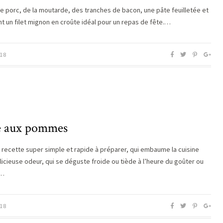
 de porc, de la moutarde, des tranches de bacon, une pâte feuilletée et
nt un filet mignon en croûte idéal pour un repas de fête.…
18
e aux pommes
e recette super simple et rapide à préparer, qui embaume la cuisine
licieuse odeur, qui se déguste froide ou tiède à l’heure du goûter ou
e…
18