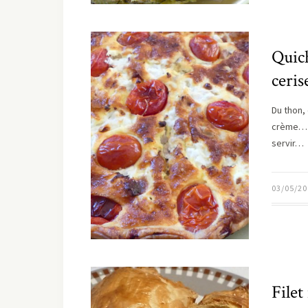
Quic
ceris
Du thon,
crème… v
servir…
03/05/20
Filet