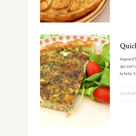
Quic
Aujourd’h
qui sort
la feta.
10/10/20