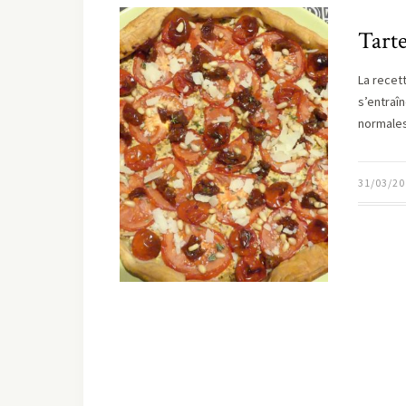
Tarte
La recet
s’entraî
normale
31/03/20