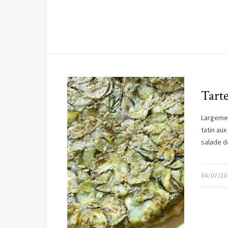
Tarte
Largemen
tatin au
salade d
04/07/20