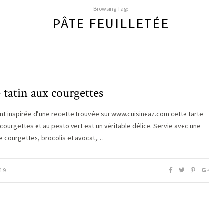
Browsing Tag:
PÂTE FEUILLETÉE
 tatin aux courgettes
t inspirée d’une recette trouvée sur www.cuisineaz.com cette tarte
x courgettes et au pesto vert est un véritable délice. Servie avec une
e courgettes, brocolis et avocat,…
19