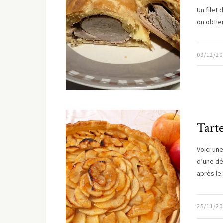
Un filet
on obtie
09/12/20
Tart
Voici un
d’une dé
après l
25/11/20