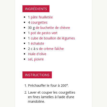
INGRÉDIENTS
1
pâte feuilletée
4
courgettes
30
g
de buchette de chèvre
1
pot de pesto vert
1
cube de bouillon de légumes
1
échalote
2
c à s
de crème faîche
Huile d'olive
sel, poivre
INSTRUCTIONS
Préchauffer le four à 200°.
Laver et couper les courgettes
en fines lamelles à l’aide d’une
mandoline.