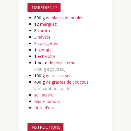
INGRÉDIENTS
800
g
de blancs de poulet
12
merguez
8
carottes
3
navets
3
courgettes
1
tomate
1
échalotte
1
boite
de pois chiche
(400 g égouttés)
100
g
de raisins secs
400
g
de graines de coucous
(préparation rapide)
sel, poivre
Ras el hanout
Huile d'olive
INSTRUCTIONS