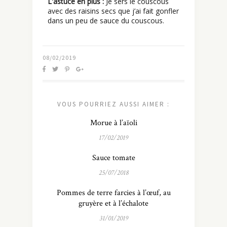
L'astuce en plus :
Je sers le couscous
avec des raisins secs que j’ai fait gonfler
dans un peu de sauce du couscous.
08/02/2019
VOUS POURRIEZ AUSSI AIMER :
Morue à l’aïoli
17/02/2019
Sauce tomate
25/07/2018
Pommes de terre farcies à l’œuf, au
gruyère et à l’échalote
31/01/2019